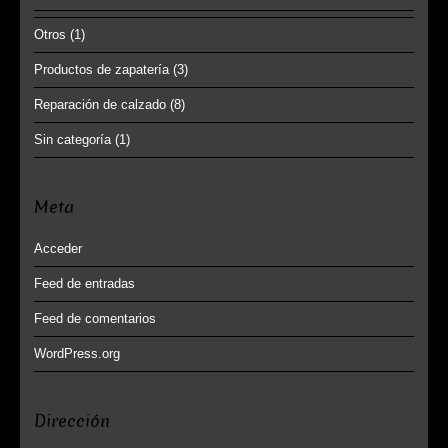
Otros
(1)
Productos de zapatería
(3)
Reparación de calzado
(8)
Sin categoría
(1)
Meta
Acceder
Feed de entradas
Feed de comentarios
WordPress.org
Dirección