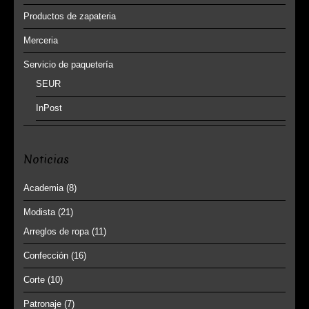
Productos de zapateria
Merceria
Servicio de paquetería
SEUR
InPost
Noticias
Academia
(8)
Modista
(21)
Arreglos de ropa
(11)
Confección
(16)
Corte
(10)
Patronaje
(7)