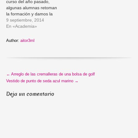
curso del año pasado,
algunas alumnas retoman
la formación y damos la
bienvenida a otras que se
9 septiembre, 2014
han atrevido emprender
En «Academia»
esta nueva aventura.
Aprovechamos a
Author:
aitor3ml
agradecer la confianza en
Kanviox y esperamos que
este año los resultados
sean si cabe mejores.…
More
←
Arreglo de las cremalleras de una bolsa de golf
Articles
Vestido de punto de seda azul marino
→
Deja un comentario