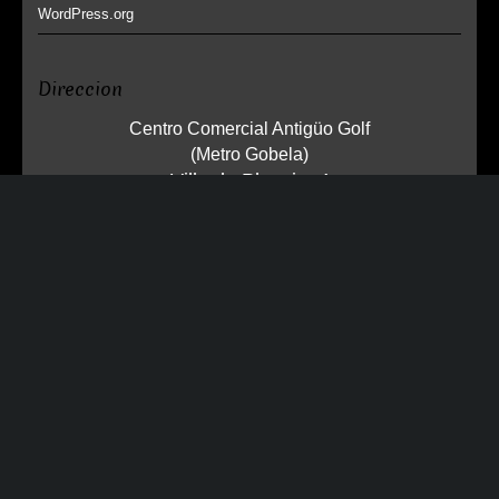
WordPress.org
Direccion
Centro Comercial Antigüo Golf
(Metro Gobela)
Villa de Plencia, 4
Las Arenas - Getxo 48930
Bizkaia
Número de Teléfono
944801541