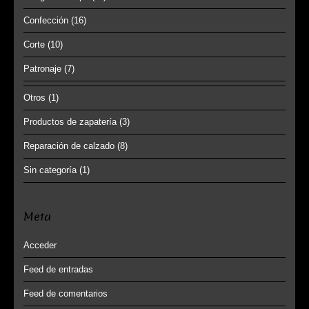
Confección
(16)
Corte
(10)
Patronaje
(7)
Otros
(1)
Productos de zapatería
(3)
Reparación de calzado
(8)
Sin categoría
(1)
Meta
Acceder
Feed de entradas
Feed de comentarios