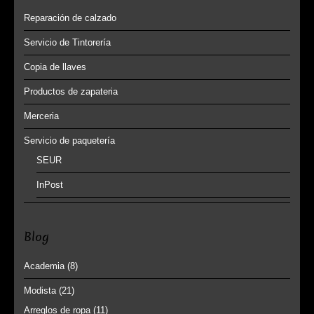
Reparación de calzado
Servicio de Tintorería
Copia de llaves
Productos de zapateria
Merceria
Servicio de paquetería
SEUR
InPost
Blog
Academia
(8)
Modista
(21)
Arreglos de ropa
(11)