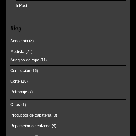
InPost
Blog
Academia
(8)
Modista
(21)
Arreglos de ropa
(11)
Confección
(16)
Corte
(10)
Patronaje
(7)
Otros
(1)
Productos de zapatería
(3)
Reparación de calzado
(8)